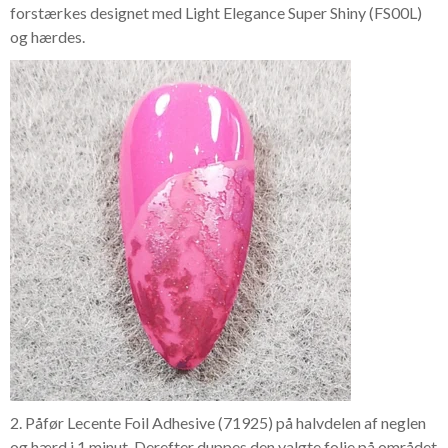
forstærkes designet med Light Elegance Super Shiny (FS00L)
og hærdes.
2. Påfør Lecente Foil Adhesive (71925) på halvdelen af neglen
og hærd i 1 minut. Derefter duppes den valgte folie på området