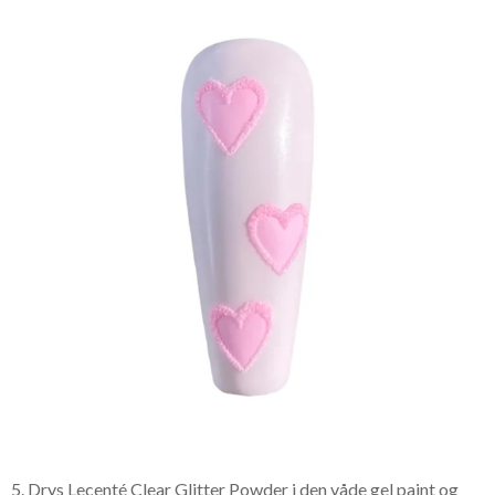
5. Drys Lecenté Clear Glitter Powder i den våde gel paint og