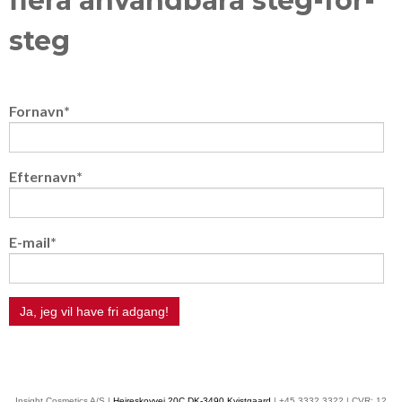
flera användbara steg-för-
steg
Fornavn
*
Efternavn
*
E-mail
*
Insight Cosmetics A/S |
Hejreskovvej 20C DK-3490 Kvistgaard
| +45 3332 3322 | CVR: 12