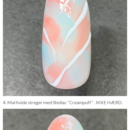
4. Mal hvide streger med Shellac “Creampuff” . IKKE HÆRD.