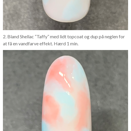
2. Bland Shellac “Taffy” med lidt topcoat og dup på neglen for
at få en vandfarve effekt. Hærd 1 min.