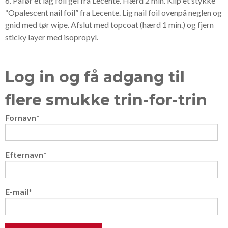
6. Påfør et lag foil gel fra Lecente. Hærd 2 min. Klip et stykke
“Opalescent nail foil” fra Lecente. Lig nail foil ovenpå neglen og
gnid med tør wipe. Afslut med topcoat (hærd 1 min.) og fjern
sticky layer med isopropyl.
Log in og få adgang til
flere smukke trin-for-trin
Fornavn
*
Efternavn
*
E-mail
*