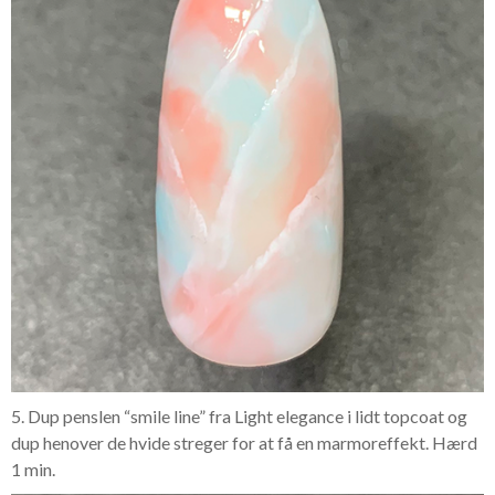
5. Dup penslen “smile line” fra Light elegance i lidt topcoat og
dup henover de hvide streger for at få en marmoreffekt. Hærd
1 min.