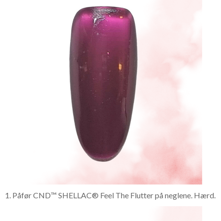
1. Påfør CND™ SHELLAC® Feel The Flutter på neglene. Hærd.