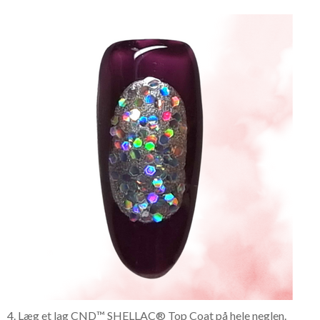
4. Læg et lag CND™ SHELLAC® Top Coat på hele neglen.