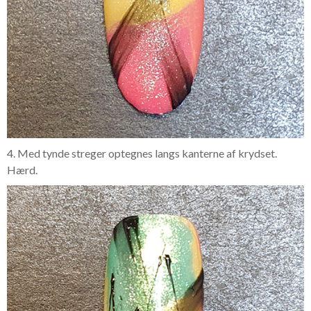
4. Med tynde streger optegnes langs kanterne af krydset.
Hærd.