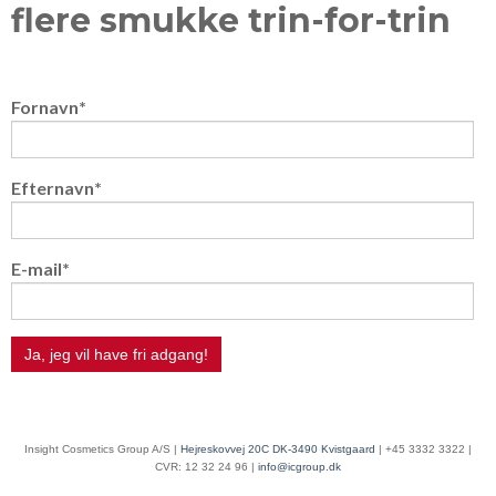
flere smukke trin-for-trin
Fornavn
*
Efternavn
*
E-mail
*
Insight Cosmetics Group A/S |
Hejreskovvej 20C DK-3490 Kvistgaard
| +45 3332 3322 |
CVR: 12 32 24 96 |
info@icgroup.dk