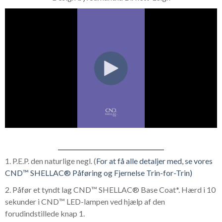
1. P.E.P. den naturlige negl. (
For at få alle detaljer med, se vores
CND™ SHELLAC® Påføring og Fjernelse Trin-for-Trin)
2. Påfør et tyndt lag CND™ SHELLAC® Base Coat*. Hærd i 10
sekunder i CND™ LED-lampen ved hjælp af den
forudindstillede knap 1.