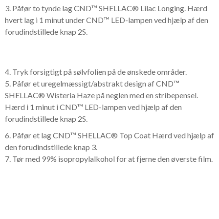
3. Påfør to tynde lag CND™ SHELLAC® Lilac Longing. Hærd
hvert lag i 1 minut under CND™ LED-lampen ved hjælp af den
forudindstillede knap 2S.
4. Tryk forsigtigt på sølvfolien på de ønskede områder.
5. Påfør et uregelmæssigt/abstrakt design af CND™
SHELLAC® Wisteria Haze på neglen med en stribepensel.
Hærd i 1 minut i CND™ LED-lampen ved hjælp af den
forudindstillede knap 2S.
6. Påfør et lag CND™ SHELLAC® Top Coat Hærd ved hjælp af
den forudindstillede knap 3.
7. Tør med 99% isopropylalkohol for at fjerne den øverste film.