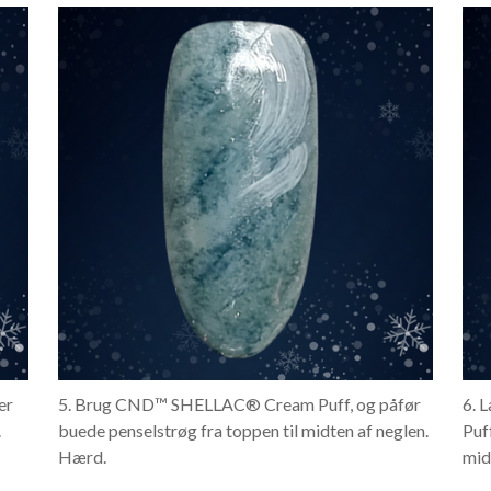
er
5. Brug CND™ SHELLAC® Cream Puff, og påfør
6. 
.
buede penselstrøg fra toppen til midten af neglen.
Puf
Hærd.
mid