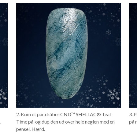
2. Kom et par dråber CND™ SHELLAC® Teal
3. 
.
Time på, og dup den ud over hele neglen med en
på 
pensel. Hærd.