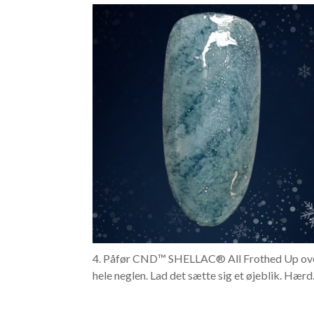
4. Påfør CND™ SHELLAC® All Frothed Up ov
hele neglen. Lad det sætte sig et øjeblik. Hærd