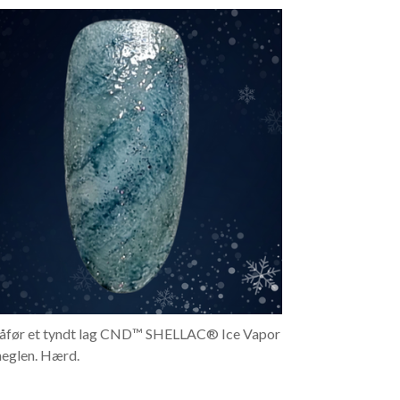
Påfør et tyndt lag CND™ SHELLAC® Ice Vapor
neglen. Hærd.