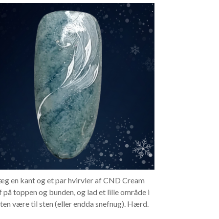
Læg en kant og et par hvirvler af CND Cream
f på toppen og bunden, og lad et lille område i
ten være til sten (eller endda snefnug). Hærd.