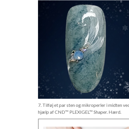
7. Tilføj et par sten og mikroperler i midten ve
hjælp af CND™ PLEXIGEL™ Shaper. Hærd.