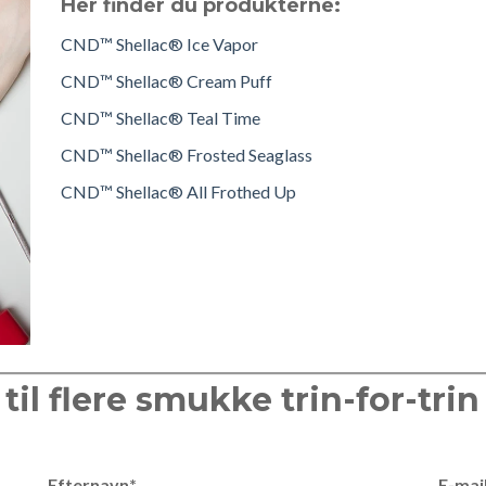
Her finder du produkterne:
CND™ Shellac® Ice Vapor
CND™ Shellac® Cream Puff
CND™ Shellac® Teal Time
CND™ Shellac® Frosted Seaglass
CND™ Shellac® All Frothed Up
til flere smukke trin-for-trin
Efternavn
*
E-mai