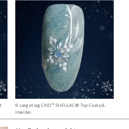
d
8. Læg et lag CND™ SHELLAC® Top Coat på.
Hærder.