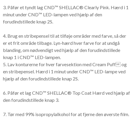
3. Påfør et tyndt lag CND™ SHELLAC® Clearly Pink. Hærd i 1
minut under CND™ LED-lampen ved hjælp af den
forudindstillede knap 2S.
4. Brug en stribepensel til at tilføje områder med farve, så der
er et frit område tilbage. Lyn-hærd hver farve for at undgå
blanding, om nødvendigt ved hjælp af den forudindstillede
knap 1 i CND™ LED-lampen.
5. Lav konturerne for hver farvesektion med Cream Puff og
en stribepensel. Hærd i 1 minut under CND™ LED-lampe ved
hjælp af den forudindstillede knap 2S.
6. Påfør et lag CND™ SHELLAC® Top Coat Hærd ved hjælp af
den forudindstillede knap 3.
7. Tør med 99% isopropylalkohol for at fjerne den øverste film.