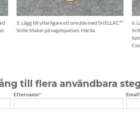
med
5. Lägg till ytterligare ett område med SHELLAC™
6. 
on
Smile Maker på nagelspetsen. Härda.
SHE
tun
Coa
gång till flera användbara ste
Efternamn
*
Email