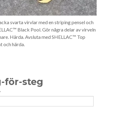
Lacka svarta virvlar med en striping pensel och
LLAC™ Black Pool. Gör några delar av virveln
nare. Härda. Avsluta med SHELLAC™ Top
t och härda.
g-för-steg
*