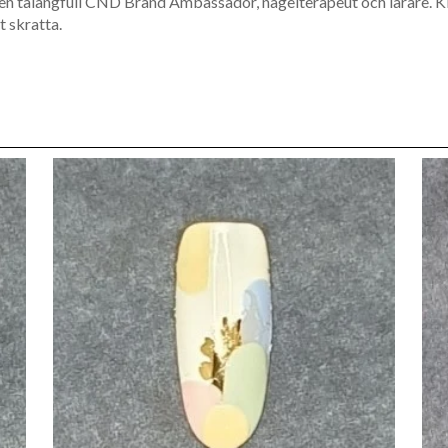
 en talangfull CND Brand Ambassador, nagelterapeut och lärare. Ki
t skratta.