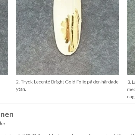
2. Tryck Lecenté Bright Gold Folie på den härdade
3. 
ytan.
med
nag
inen
dor