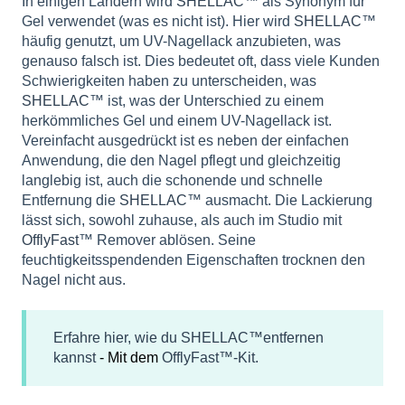
In einigen Ländern wird
SHELLAC
™ als Synonym für
Gel verwendet (was es nicht ist). Hier wird
SHELLAC
™
häufig genutzt, um UV-Nagellack anzubieten, was
genauso falsch ist. Dies bedeutet oft, dass viele Kunden
Schwierigkeiten haben zu unterscheiden, was
SHELLAC
™ ist, was der Unterschied zu einem
herkömmliches Gel und einem UV-Nagellack ist.
Vereinfacht ausgedrückt ist es neben der einfachen
Anwendung, die den Nagel pflegt und gleichzeitig
langlebig ist, auch die schonende und schnelle
Entfernung die
SHELLAC
™ ausmacht. Die Lackierung
lässt sich, sowohl zuhause, als auch im Studio mit
OfflyFast
™ Remover ablösen. Seine
feuchtigkeitsspendenden Eigenschaften trocknen den
Nagel nicht aus.
Erfahre hier, wie du SHELLAC™entfernen
kannst
- Mit dem
OfflyFast™-Kit.