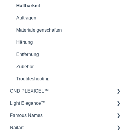
CND™ Brisa
Haltbarkeit
Nailcare
Auftragen
Theorie
Materialeigenschaften
Härtung
Entfernung
Zubehör
Troubleshooting
CND PLEXIGEL™
Light Elegance™
Anwendung
Famous Names
Produktwissen
Gele
Nailart
Troubleshooting
Technik
IBX Repair und Strengthen