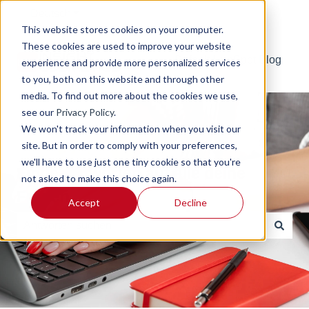
Deutsch
Untermenü für Übersetzungen anzeigen
This website stores cookies on your computer.
These cookies are used to improve your website
Default HubSpot Blog
experience and provide more personalized services
to you, both on this website and through other
media. To find out more about the cookies we use,
see our
Privacy Policy
.
We won't track your information when you visit our
site. But in order to comply with your preferences,
we'll have to use just one tiny cookie so that you're
Finde Antworten auf alle deine
not asked to make this choice again.
Fragen
Accept
Decline
Es gibt keine Vorschläge, da das Suchfeld leer ist.