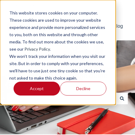
Deutsch
Untermenü für Übersetzungen anzeigen
This website stores cookies on your computer.
These cookies are used to improve your website
Default HubSpot Blog
experience and provide more personalized services
to you, both on this website and through other
media. To find out more about the cookies we use,
see our
Privacy Policy
.
We won't track your information when you visit our
site. But in order to comply with your preferences,
we'll have to use just one tiny cookie so that you're
Finde Antworten auf alle deine
not asked to make this choice again.
Fragen
Accept
Decline
Es gibt keine Vorschläge, da das Suchfeld leer ist.