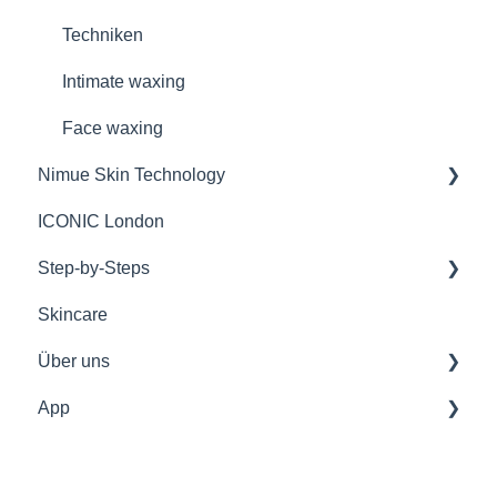
Techniken
Intimate waxing
Face waxing
Nimue Skin Technology
ICONIC London
Inhaltsstoffe
Step-by-Steps
Konzept / 3-Phasen-Behandlung
Skincare
Produkte und Behandlungen für Profis
CND™
Über uns
Dein Nimue-Studio
CND™ PRO SKINCARE
App
Produkte für Zuhause
Light Elegance™
Onlineshop
Übergangsphase
Famous Names
Infos für Studios
Login