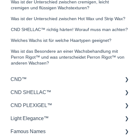
Was ist der Unterschied zwischen cremigen, leicht
cremigen und flüssigen Wachstexturen?
Was ist der Unterschied zwischen Hot Wax und Strip Wax?
CND SHELLAC™ richtig härten! Worauf muss man achten?
Welches Wachs ist für welche Haartypen geeignet?
Was ist das Besondere an einer Wachsbehandlung mit
Perron Rigot™ und was unterscheidet Perron Rigot™ von
anderen Wachsen?
CND™
CND SHELLAC™
Retention™
CND PLEXIGEL™
CND™ Brisa
Haltbarkeit
Light Elegance™
Nailcare
Auftragen
Anwendung
Famous Names
Theorie
Materialeigenschaften
Produktwissen
Gele