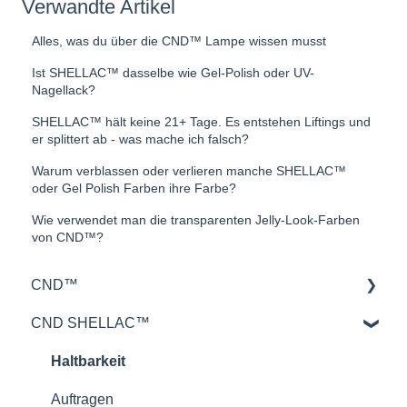
Verwandte Artikel
Alles, was du über die CND™ Lampe wissen musst
Ist SHELLAC™ dasselbe wie Gel-Polish oder UV-
Nagellack?
SHELLAC™ hält keine 21+ Tage. Es entstehen Liftings und
er splittert ab - was mache ich falsch?
Warum verblassen oder verlieren manche SHELLAC™
oder Gel Polish Farben ihre Farbe?
Wie verwendet man die transparenten Jelly-Look-Farben
von CND™?
CND™
CND SHELLAC™
Retention™
CND™ Brisa
Haltbarkeit
Nailcare
Auftragen