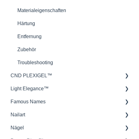
Theorie
Materialeigenschaften
Härtung
Entfernung
Zubehör
Troubleshooting
CND PLEXIGEL™
Light Elegance™
Anwendung
Famous Names
Produktwissen
Gele
Nailart
Troubleshooting
Technik
IBX Repair und Strengthen
Nägel
P+ Soak Off Gel Polish
IBX BOOST
Stamping