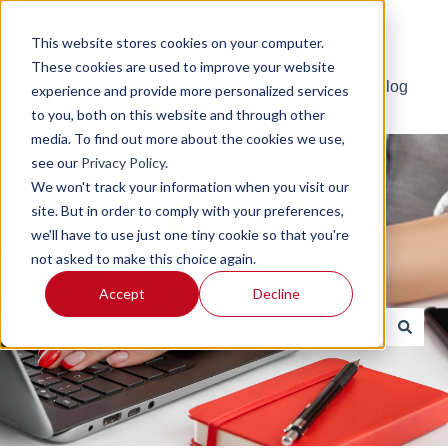
Deutsch
Untermenü für Übersetzungen anzeigen
This website stores cookies on your computer.
These cookies are used to improve your website
Default HubSpot Blog
experience and provide more personalized services
to you, both on this website and through other
media. To find out more about the cookies we use,
see our
Privacy Policy
.
We won't track your information when you visit our
site. But in order to comply with your preferences,
we'll have to use just one tiny cookie so that you're
Finde Antworten auf alle deine
not asked to make this choice again.
Fragen
Accept
Decline
Es gibt keine Vorschläge, da das Suchfeld leer ist.