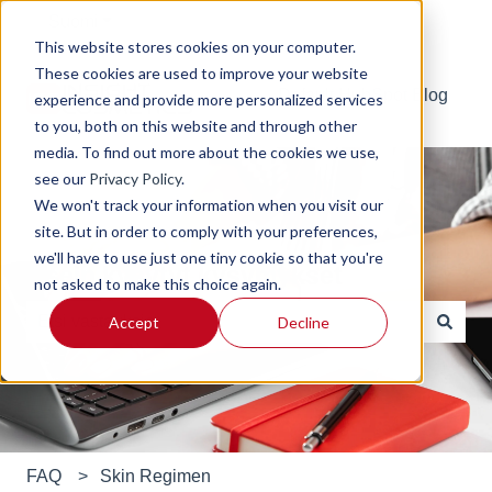
Suomi
Näytä käännöksien alavalikko
This website stores cookies on your computer.
These cookies are used to improve your website
Default HubSpot Blog
experience and provide more personalized services
to you, both on this website and through other
media. To find out more about the cookies we use,
see our
Privacy Policy
.
We won't track your information when you visit our
site. But in order to comply with your preferences,
we'll have to use just one tiny cookie so that you're
Usein kysytyt kysymykset
not asked to make this choice again.
Accept
Decline
Ehdotuksia ei ole, koska hakukenttä on tyhjä.
FAQ
Skin Regimen