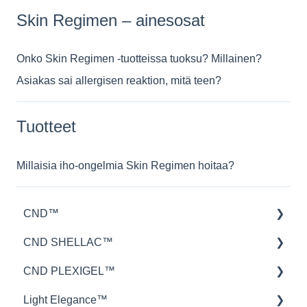
Skin Regimen – ainesosat
Onko Skin Regimen -tuotteissa tuoksu? Millainen?
Asiakas sai allergisen reaktion, mitä teen?
Tuotteet
Millaisia iho-ongelmia Skin Regimen hoitaa?
CND™
CND SHELLAC™
Retention™
CND PLEXIGEL™
CND™ Brisa
lakkauksen kesto
Light Elegance™
Nailcare
levitys
Levitys