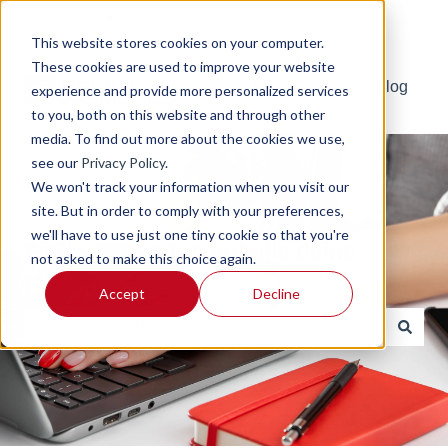
Deutsch
Untermenü für Übersetzungen anzeigen
This website stores cookies on your computer.
These cookies are used to improve your website
Default HubSpot Blog
experience and provide more personalized services
to you, both on this website and through other
media. To find out more about the cookies we use,
see our
Privacy Policy
.
We won't track your information when you visit our
site. But in order to comply with your preferences,
we'll have to use just one tiny cookie so that you're
Finde Antworten auf alle deine
not asked to make this choice again.
Fragen
Accept
Decline
Es gibt keine Vorschläge, da das Suchfeld leer ist.