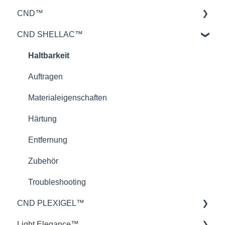
CND™
CND SHELLAC™
Retention™
CND™ Brisa
Haltbarkeit
Nailcare
Auftragen
Theorie
Materialeigenschaften
Härtung
Entfernung
Zubehör
Troubleshooting
CND PLEXIGEL™
Light Elegance™
Anwendung