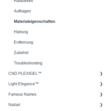
CND™ Brisa
Haltbarkeit
Nailcare
Auftragen
Theorie
Materialeigenschaften
Härtung
Entfernung
Zubehör
Troubleshooting
CND PLEXIGEL™
Light Elegance™
Anwendung
Famous Names
Produktwissen
Gele
Nailart
Troubleshooting
Technik
IBX Repair und Strengthen