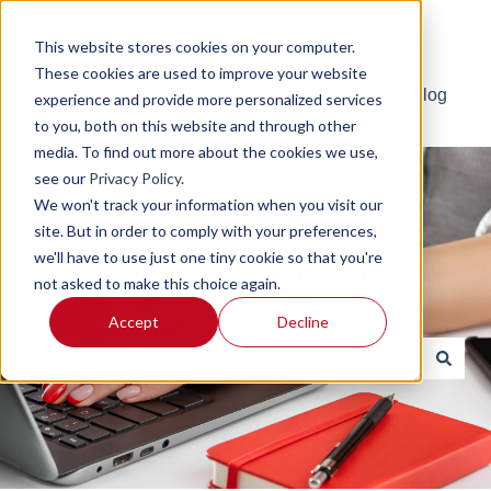
Deutsch
Untermenü für Übersetzungen anzeigen
This website stores cookies on your computer.
These cookies are used to improve your website
Default HubSpot Blog
experience and provide more personalized services
to you, both on this website and through other
media. To find out more about the cookies we use,
see our
Privacy Policy
.
We won't track your information when you visit our
site. But in order to comply with your preferences,
we'll have to use just one tiny cookie so that you're
Finde Antworten auf alle deine
not asked to make this choice again.
Fragen
Accept
Decline
Es gibt keine Vorschläge, da das Suchfeld leer ist.