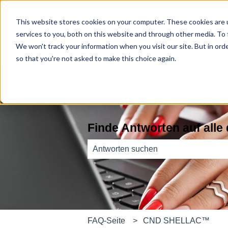
Deutsch
Untermenü für Übersetzungen anzeigen
This website stores cookies on your computer. These cookies are 
services to you, both on this website and through other media. To
We won't track your information when you visit our site. But in orde
so that you're not asked to make this choice again.
Finde Antworten auf alle
Es gibt keine Vorschläge, da das Such
FAQ-Seite
CND SHELLAC™