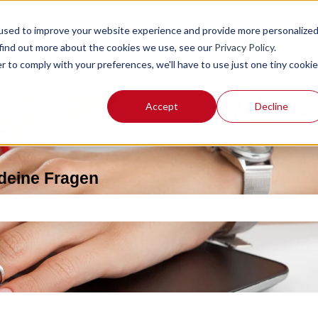
used to improve your website experience and provide more personalize
 find out more about the cookies we use, see our
Privacy Policy
.
r to comply with your preferences, we'll have to use just one tiny cookie
Accept
Decline
 deine Fragen
feld leer ist.