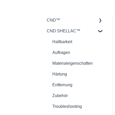
CND™
CND SHELLAC™
Retention™
CND™ Brisa
Haltbarkeit
Nailcare
Auftragen
Theorie
Materialeigenschaften
Härtung
Entfernung
Zubehör
Troubleshooting