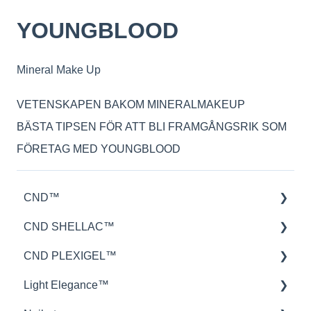
YOUNGBLOOD
Mineral Make Up
VETENSKAPEN BAKOM MINERALMAKEUP
BÄSTA TIPSEN FÖR ATT BLI FRAMGÅNGSRIK SOM
FÖRETAG MED YOUNGBLOOD
CND™
CND SHELLAC™
Retention™
CND PLEXIGEL™
CND™ Brisa
Hållbarhet
Light Elegance™
Nailcare
Applicering
Applikation