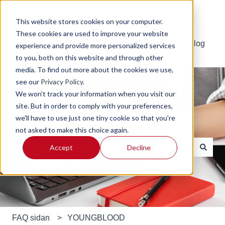
Svenska
Visa undermenyer för översättningar
This website stores cookies on your computer.
These cookies are used to improve your website
Default HubSpot Blog
experience and provide more personalized services
to you, both on this website and through other
media. To find out more about the cookies we use,
see our
Privacy Policy
.
We won't track your information when you visit our
site. But in order to comply with your preferences,
we'll have to use just one tiny cookie so that you're
Hitta svar på alla dina frågor
not asked to make this choice again.
Accept
Decline
Det finns inga förslag eftersom sökfältet är tomt.
FAQ sidan
YOUNGBLOOD