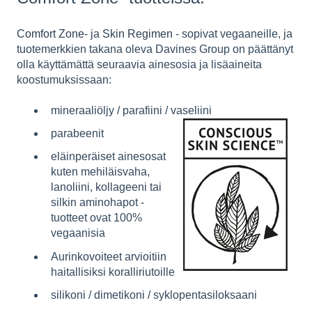
Comfort Zone
- ja
Skin Regimen
- sopivat vegaaneille, ja
tuotemerkkien takana oleva Davines Group on päättänyt
olla käyttämättä seuraavia ainesosia ja lisäaineita
koostumuksissaan:
mineraaliöljy / parafiini / vaseliini
parabeenit
eläinperäiset ainesosat
kuten mehiläisvaha,
lanoliini, kollageeni tai
silkin aminohapot -
tuotteet ovat 100%
vegaanisia
Aurinkovoiteet arvioitiin
haitallisiksi koralliriutoille
silikoni / dimetikoni / syklopentasiloksaani