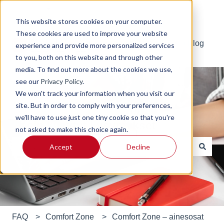
Suomi
Näytä käännöksien alavalikko
This website stores cookies on your computer.
These cookies are used to improve your website
Default HubSpot Blog
experience and provide more personalized services
to you, both on this website and through other
media. To find out more about the cookies we use,
see our
Privacy Policy
.
We won't track your information when you visit our
site. But in order to comply with your preferences,
we'll have to use just one tiny cookie so that you're
Usein kysytyt kysymykset
not asked to make this choice again.
Accept
Decline
Ehdotuksia ei ole, koska hakukenttä on tyhjä.
FAQ
Comfort Zone
Comfort Zone – ainesosat