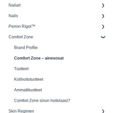
Nailart
Teoria
tuotetieto
Tuotteet
Gels
Nails
Kovetus
Troubleshooting
Tekniikka
Stamping
Perron Rigot™
Shellac-lakkauksen poisto
P+ Soak Off Gel Polish
Askelsuunnitelma
Viilat
Comfort Zone
Tarvikkeet
Glitter Gels
General Knowledge
Perron Rigot™
Troubleshooting
Lexy Line
Vahat ja sokerit
Brand Profile
LED-lamput
Valmistelu & viimeistely
Comfort Zone – ainesosat
Tarvikkeet
Kuumavaha
Tuotteet
Liuskavaha
Kotihoitotuotteet
Vahapatruunoita
Ammattituotteet
Sokerointi
Comfort Zone sinun hoitolaasi?
Skin Regimen
Lämmitin