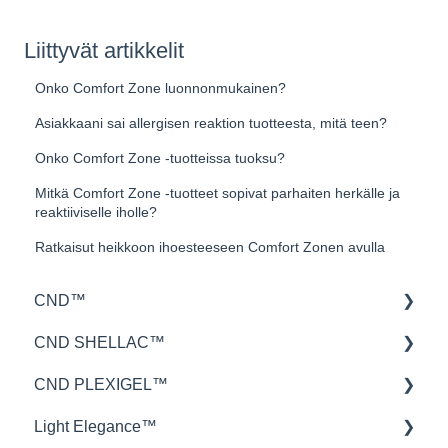
Liittyvät artikkelit
Onko Comfort Zone luonnonmukainen?
Asiakkaani sai allergisen reaktion tuotteesta, mitä teen?
Onko Comfort Zone -tuotteissa tuoksu?
Mitkä Comfort Zone -tuotteet sopivat parhaiten herkälle ja
reaktiiviselle iholle?
Ratkaisut heikkoon ihoesteeseen Comfort Zonen avulla
CND™
CND SHELLAC™
Retention™
CND PLEXIGEL™
CND™ Brisa
lakkauksen kesto
Light Elegance™
Nailcare
levitys
Levitys