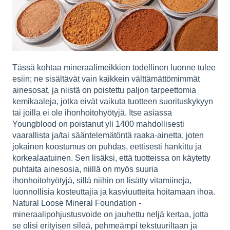
Tässä kohtaa mineraalimeikkien todellinen luonne tulee
esiin; ne sisältävät vain kaikkein välttämättömimmät
ainesosat, ja niistä on poistettu paljon tarpeettomia
kemikaaleja, jotka eivät vaikuta tuotteen suorituskykyyn
tai joilla ei ole ihonhoitohyötyjä. Itse asiassa
Youngblood on poistanut yli 1400 mahdollisesti
vaarallista ja/tai sääntelemätöntä raaka-ainetta, joten
jokainen koostumus on puhdas, eettisesti hankittu ja
korkealaatuinen. Sen lisäksi, että tuotteissa on käytetty
puhtaita ainesosia, niillä on myös suuria
ihonhoitohyötyjä, sillä niihin on lisätty vitamiineja,
luonnollisia kosteuttajia ja kasviuutteita hoitamaan ihoa.
Natural Loose Mineral Foundation -
mineraalipohjustusvoide on jauhettu neljä kertaa, jotta
se olisi erityisen sileä, pehmeämpi tekstuuriltaan ja