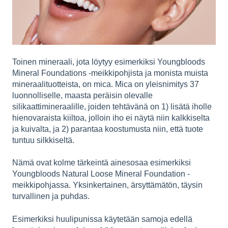
Toinen mineraali, jota löytyy esimerkiksi Youngbloods
Mineral Foundations -meikkipohjista ja monista muista
mineraalituotteista, on mica. Mica on yleisnimitys 37
luonnolliselle, maasta peräisin olevalle
silikaattimineraalille, joiden tehtävänä on 1) lisätä iholle
hienovaraista kiiltoa, jolloin iho ei näytä niin kalkkiselta
ja kuivalta, ja 2) parantaa koostumusta niin, että tuote
tuntuu silkkiseltä.
Nämä ovat kolme tärkeintä ainesosaa esimerkiksi
Youngbloods Natural Loose Mineral Foundation -
meikkipohjassa. Yksinkertainen, ärsyttämätön, täysin
turvallinen ja puhdas.
Esimerkiksi huulipunissa käytetään samoja edellä