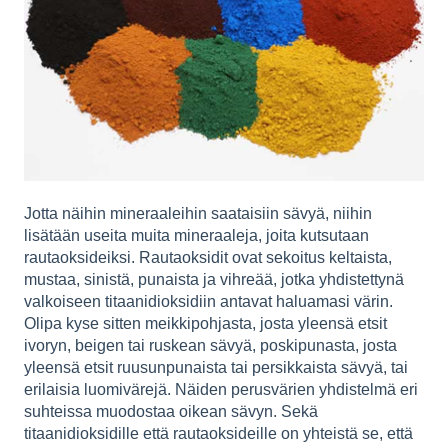
Jotta näihin mineraaleihin saataisiin sävyä, niihin
lisätään useita muita mineraaleja, joita kutsutaan
rautaoksideiksi. Rautaoksidit ovat sekoitus keltaista,
mustaa, sinistä, punaista ja vihreää, jotka yhdistettynä
valkoiseen titaanidioksidiin antavat haluamasi värin.
Olipa kyse sitten meikkipohjasta, josta yleensä etsit
ivoryn, beigen tai ruskean sävyä, poskipunasta, josta
yleensä etsit ruusunpunaista tai persikkaista sävyä, tai
erilaisia luomivärejä. Näiden perusvärien yhdistelmä eri
suhteissa muodostaa oikean sävyn. Sekä
titaanidioksidille että rautaoksideille on yhteistä se, että