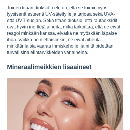
Toinen titaanidioksidin etu on, että se toimii myös
fyysisenä esteenä UV-säteilylle ja tarjoaa sekä UVA-
että UVB-suojan. Sekä titaanidioksidi että rautaoksidit
ovat hyvin inerttejä aineita, mikä tarkoittaa, että ne eivät
reagoi minkään kanssa, eivätkä ne myöskään läpäise
ihoa. Vaikka ne nieltäisiinkin, ne eivät aiheuta
minkäänlaista vaaraa ihmiskeholle, ja niitä pidetään
turvallisina elintarvikkeiden väriaineina.
Mineraalimeikkien lisäaineet