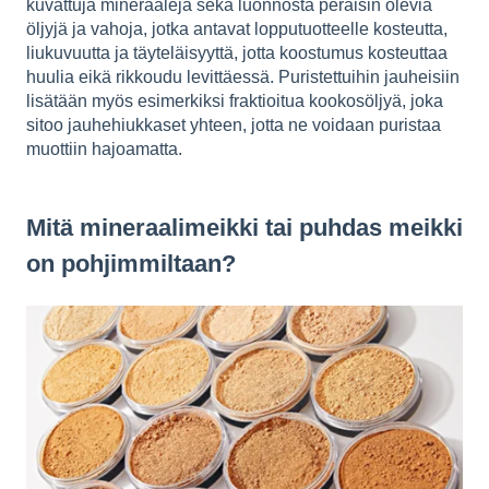
kuvattuja mineraaleja sekä luonnosta peräisin olevia
öljyjä ja vahoja, jotka antavat lopputuotteelle kosteutta,
liukuvuutta ja täyteläisyyttä, jotta koostumus kosteuttaa
huulia eikä rikkoudu levittäessä. Puristettuihin jauheisiin
lisätään myös esimerkiksi fraktioitua kookosöljyä, joka
sitoo jauhehiukkaset yhteen, jotta ne voidaan puristaa
muottiin hajoamatta.
Mitä mineraalimeikki tai puhdas meikki
on pohjimmiltaan?