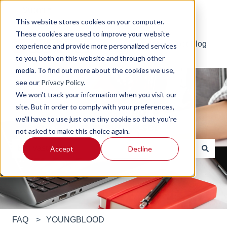
Suomi
Näytä käännöksien alavalikko
This website stores cookies on your computer.
These cookies are used to improve your website
Default HubSpot Blog
experience and provide more personalized services
to you, both on this website and through other
media. To find out more about the cookies we use,
see our
Privacy Policy
.
We won't track your information when you visit our
site. But in order to comply with your preferences,
we'll have to use just one tiny cookie so that you're
Usein kysytyt kysymykset
not asked to make this choice again.
Accept
Decline
Ehdotuksia ei ole, koska hakukenttä on tyhjä.
FAQ
YOUNGBLOOD