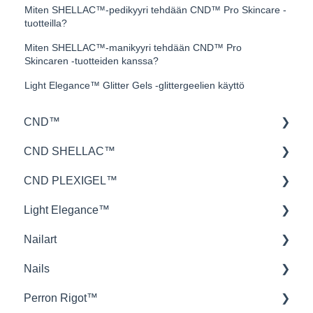
Miten SHELLAC™-pedikyyri tehdään CND™ Pro Skincare -
tuotteilla?
Miten SHELLAC™-manikyyri tehdään CND™ Pro
Skincaren -tuotteiden kanssa?
Light Elegance™ Glitter Gels -glittergeelien käyttö
CND™
CND SHELLAC™
Retention™
CND PLEXIGEL™
CND™ Brisa
lakkauksen kesto
Light Elegance™
Nailcare
levitys
Levitys
Nailart
Teoria
tuotetieto
Tuotteet
Gels
Nails
Kovetus
Troubleshooting
Tekniikka
Stamping
Perron Rigot™
Shellac-lakkauksen poisto
P+ Soak Off Gel Polish
Askelsuunnitelma
Viilat