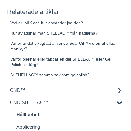
Relaterade artiklar
Vad är IMIX och hur använder jag den?
Hur avlägsnar man SHELLAC™ från naglarna?
Varför är det viktigt att använda SolarOil™ vid en Shellac-
manikyr?
Varför bleknar eller tappar en del SHELLAC™ eller Gel
Polish sin färg?
Är SHELLAC™ samma sak som gelpolish?
CND™
CND SHELLAC™
Retention™
CND™ Brisa
Hållbarhet
Nailcare
Applicering