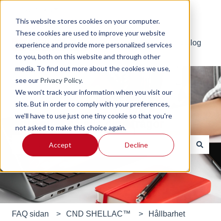
Svenska
Visa undermenyer för översättningar
This website stores cookies on your computer.
These cookies are used to improve your website
Default HubSpot Blog
experience and provide more personalized services
to you, both on this website and through other
media. To find out more about the cookies we use,
see our
Privacy Policy
.
We won't track your information when you visit our
site. But in order to comply with your preferences,
we'll have to use just one tiny cookie so that you're
Hitta svar på alla dina frågor
not asked to make this choice again.
Accept
Decline
Det finns inga förslag eftersom sökfältet är tomt.
FAQ sidan
CND SHELLAC™
Hållbarhet