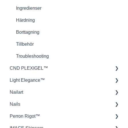
Teori
Ingredienser
Härdning
Borttagning
Tillbehör
Troubleshooting
CND PLEXIGEL™
Light Elegance™
Applikation
Nailart
Produktinformation
Gels
Nails
Troubleshooting
Tekniker
Stamping
Perron Rigot™
P+ Soak Off Gel Polish
Steg för steg
Filar